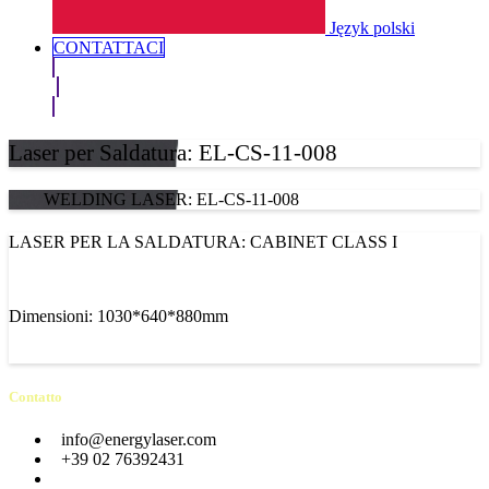
Język polski
CONTATTACI​
Laser per Saldatura: EL-CS-11-008
WELDING LASER: EL-CS-11-008
LASER PER LA SALDATURA: CABINET CLASS I
Dimensioni: 1030*640*880mm
Contatto
info@energylaser.com
+39 02 76392431