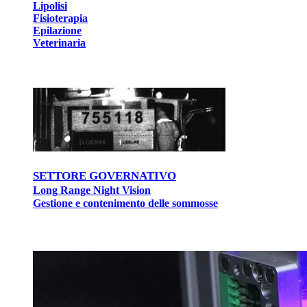
Lipolisi
Fisioterapia
Epilazione
Veterinaria
SETTORE GOVERNATIVO
Long Range Night Vision
Gestione e contenimento delle sommosse